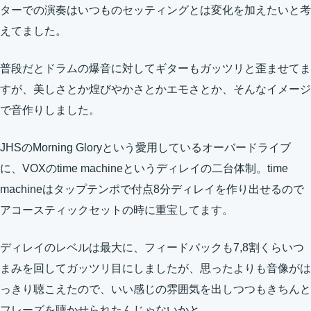
ターでの演奏はいつものセッティングとは変化を加えたいと考
えてました。
普段だとドラムの爆音に対してギターもガッツリと歪ませてま
すが、美しさとか煌びやかさとかエモさとか、そんなイメージ
で音作りしました。
JHSのMorning Gloryという愛用しているオーバードライブ
に、VOXのtime machineというディレイの二台体制。time
machineはタップテンポで付点8分ディレイを作り出せるので
アコースティックセットの時に重宝してます。
ディレイのレベルは最大に、フィードバックも7,8割くらいつ
まみを回してガッツリ目にしましたが、思ったよりも音像がは
っきり聴こえたので、いい感じの雰囲気を出しつつもきちんと
フレーズを聴かせられたんじゃないかと。