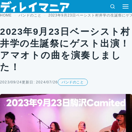
コンテンツへスキップ
検索
HOME
バンドのこと
2023年9月23日ベーシスト村井学の生誕祭に
2023年9月23日ベーシスト村
井学の生誕祭にゲスト出演！
アマオトの曲を演奏しまし
た！
2023/09/24
更新日: 2024/07/26
バンドのこと