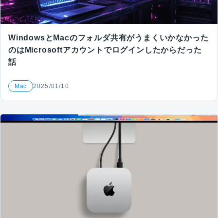
WindowsとMacのフォルダ共有がうまくいかなかった
のはMicrosoftアカウントでログインしたからだった
話
Mac
2025/01/10