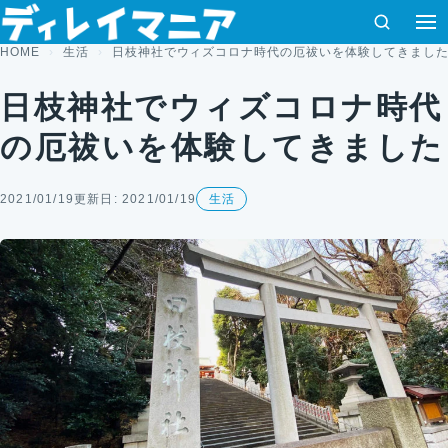
コンテンツへスキップ
検索
HOME
生活
日枝神社でウィズコロナ時代の厄祓いを体験してきまし
日枝神社でウィズコロナ時代
の厄祓いを体験してきました
2021/01/19
更新日: 2021/01/19
生活