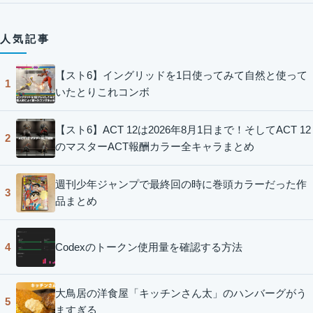
人気記事
【スト6】イングリッドを1日使ってみて自然と使って
1
いたとりこれコンボ
【スト6】ACT 12は2026年8月1日まで！そしてACT 12
2
のマスターACT報酬カラー全キャラまとめ
週刊少年ジャンプで最終回の時に巻頭カラーだった作
3
品まとめ
Codexのトークン使用量を確認する方法
4
大鳥居の洋食屋「キッチンさん太」のハンバーグがう
5
ますぎる