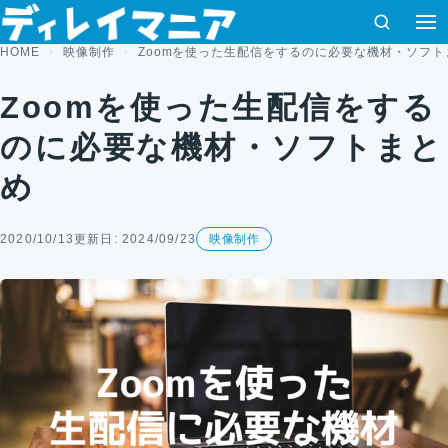
コンテンツへスキップ
検索
HOME
映像制作
Zoomを使った生配信をするのに必要な機材・ソフト
Zoomを使った生配信をする
のに必要な機材・ソフトまと
め
2020/10/13
更新日: 2024/09/23
映像制作