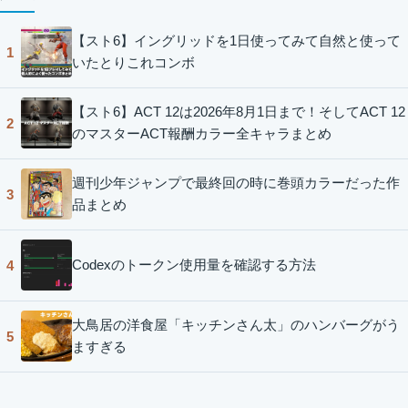
【スト6】イングリッドを1日使ってみて自然と使って
1
いたとりこれコンボ
【スト6】ACT 12は2026年8月1日まで！そしてACT 12
2
のマスターACT報酬カラー全キャラまとめ
週刊少年ジャンプで最終回の時に巻頭カラーだった作
3
品まとめ
Codexのトークン使用量を確認する方法
4
大鳥居の洋食屋「キッチンさん太」のハンバーグがう
5
ますぎる