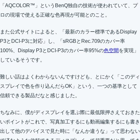
「AQCOLOR™」というBenQ独自の技術が使われていて、プ
ロの現場で使える正確な色再現が可能とのこと。
また公式サイトによると、「最新のカラー標準であるDisplay
P3とDCI-P3に対応」し、「sRGBとRec.709のカバー率
100%、Display P3とDCI-P3のカバー率95%の
色空間
を実現」
しているそうです。
難しい話はよくわからないんですけども、とにかく「このディ
スプレイで色を作り込んだらOK」という、一つの基準として
信頼できる製品だなと感じました。
ちなみに、僕がディスプレイを選ぶ際に最低限押さえておきた
いポイントがこれで、写真加工するにも動画編集するにも書き
出して他のデバイスで見た時に「なんか違うな」って思わない