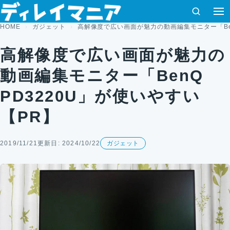
コンテンツへスキップ
検索
HOME
ガジェット
高解像度で広い画面が魅力の動画編集モニター「Ben
高解像度で広い画面が魅力の
動画編集モニター「BenQ
PD3220U」が使いやすい
【PR】
2019/11/21
更新日: 2024/10/22
ガジェット