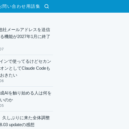
お問い合わせ
用語集
検索
lで他社メールアドレスを送信
る機能が2027年1月に終了
07
xメインで使ってるけどセカン
ンとしてClaude Codeも
おきたい
06
成AIを触り始める人は何を
いのか
05
】久しぶりに来た全体調整
8.03 updateの感想