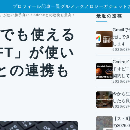
プロフィール
記事一覧
グルメ
テクノロジー
ガジェット
FT」が使い勝手良い！Adobeとの連携も最高！
最近の投稿
wsでも使える
Gmai
元にでき
します
FT」が使い
2026/08/
Code
eとの連携も
ドオピニオ
契約して
2026/08/
今から生
したら良
2026/08/
【スト6
の2026.0