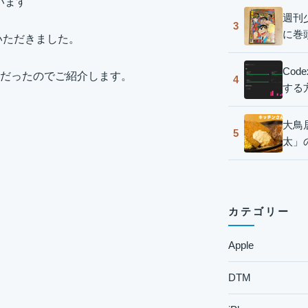
います
週刊
3
に巻
ていただきました。
Co
ードだったのでご紹介します。
4
する
大鳥
5
太」
カテゴリー
Apple
DTM