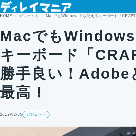
コンテンツへスキップ
HOME
ガジェット
MacでもWindowsでも使えるキーボード「CRA
MacでもWindo
キーボード「CRA
勝手良い！Adob
最高！
2019/02/05
ガジェット