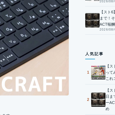
2026/08/
【スト6】
まで！そ
ACT報
2026/08/
人気記事
【ス
って
1
これ
【スト
日ま
2
ーA
め