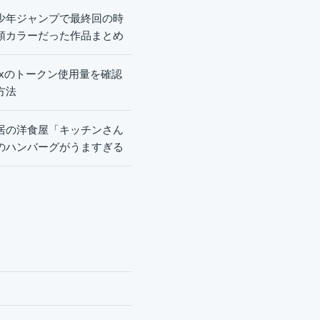
少年ジャンプで最終回の時
頭カラーだった作品まとめ
dexのトークン使用量を確認
方法
居の洋食屋「キッチンさん
のハンバーグがうますぎる