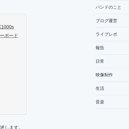
バンドのこと
ブログ運営
1000s
ライブレポ
スキーボード
報告
日常
映像制作
生活
音楽
述します。