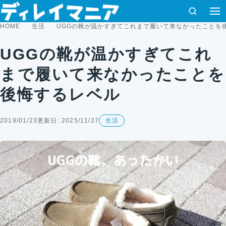
コンテンツへスキップ
検索
HOME
生活
UGGの靴が温かすぎてこれまで履いて来なかったことを
UGGの靴が温かすぎてこれ
まで履いて来なかったことを
後悔するレベル
2019/01/23
更新日: 2025/11/27
生活