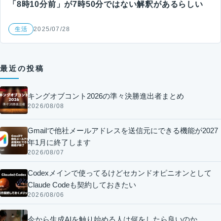
「8時10分前」が7時50分ではない解釈があるらしい
生活
2025/07/28
最近の投稿
キングオブコント2026の準々決勝進出者まとめ
2026/08/08
Gmailで他社メールアドレスを送信元にできる機能が2027
年1月に終了します
2026/08/07
Codexメインで使ってるけどセカンドオピニオンとして
Claude Codeも契約しておきたい
2026/08/06
今から生成AIを触り始める人は何をしたら良いのか