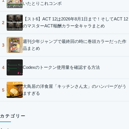
1
いたとりこれコンボ
【スト6】ACT 12は2026年8月1日まで！そしてACT 12
2
のマスターACT報酬カラー全キャラまとめ
週刊少年ジャンプで最終回の時に巻頭カラーだった作
3
品まとめ
Codexのトークン使用量を確認する方法
4
大鳥居の洋食屋「キッチンさん太」のハンバーグがう
5
ますぎる
カテゴリー