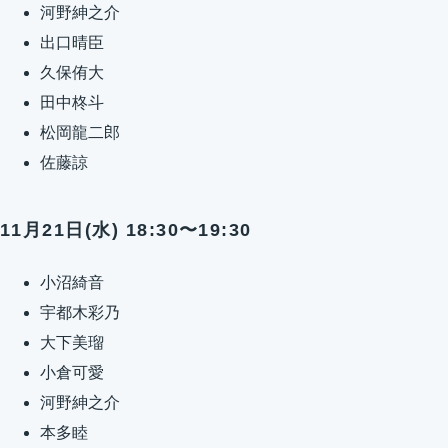
河野紳之介
出口晴臣
久保侑大
田中柊斗
松岡龍二郎
佐藤諒
11月21日(水) 18:30〜19:30
小沼綺音
宇都木彩乃
大下美瑠
小倉可愛
河野紳之介
本多睦