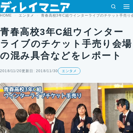
コンテンツへスキップ
検索
HOME
エンタメ
青春高校3年C組ウインターライブのチケット手売り
青春高校3年C組ウインター
ライブのチケット手売り会場
の混み具合などをレポート
2018/11/20
更新日: 2018/11/30
エンタメ