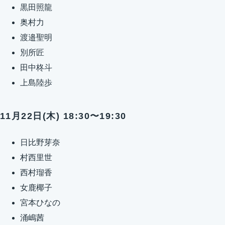
黒田照龍
奥村力
渡邉聖明
別所匠
田中柊斗
上島陸歩
11月22日(木) 18:30〜19:30
日比野芽奈
村西里世
西村瑠香
女鹿椰子
宮本ひなの
涌嶋茜