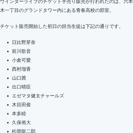
ウインターライブのチケット手売り販売が行われたのは、六本
木一丁目のグランドタワー内にある青春高校の部室。
チケット販売開始した初日の担当生徒は下記の通りです。
日比野芽奈
前川歌音
小倉可愛
西村瑠香
山口茜
出口晴臣
エゼマタ健太チャールズ
木目田俊
本多睦
久保侑大
松岡龍二郎