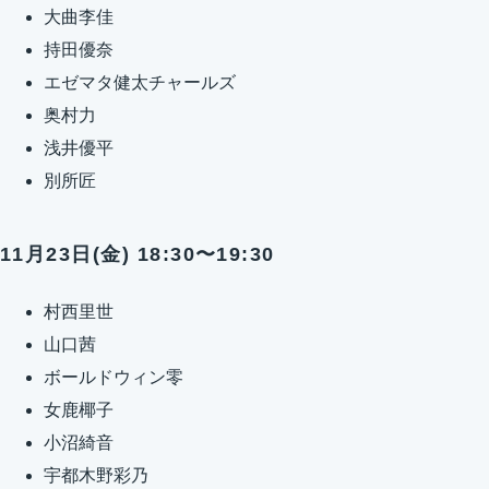
大曲李佳
持田優奈
エゼマタ健太チャールズ
奥村力
浅井優平
別所匠
11月23日(金) 18:30〜19:30
村西里世
山口茜
ボールドウィン零
女鹿椰子
小沼綺音
宇都木野彩乃