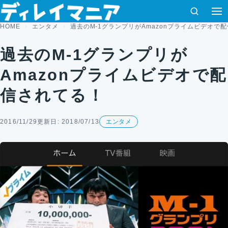
コンテンツへスキップ
検索
メ
HOME
エンタメ
過去のM-1グランプリがAmazonプライムビデオで
過去のM-1グランプリが
Amazonプライムビデオで配
信されてる！
2016/11/29
更新日: 2018/07/13
エンタメ