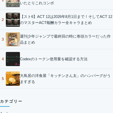
いたとりこれコンボ
【スト6】ACT 12は2026年8月1日まで！そしてACT 12
2
のマスターACT報酬カラー全キャラまとめ
週刊少年ジャンプで最終回の時に巻頭カラーだった作
3
品まとめ
Codexのトークン使用量を確認する方法
4
大鳥居の洋食屋「キッチンさん太」のハンバーグがう
5
ますぎる
カテゴリー