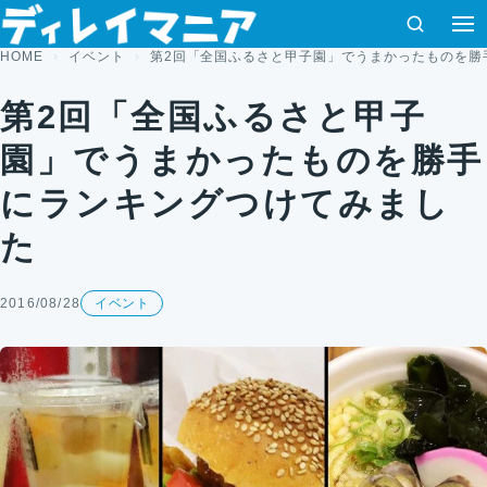
コンテンツへスキップ
検索
HOME
イベント
第2回「全国ふるさと甲子園」でうまかったものを勝
第2回「全国ふるさと甲子
園」でうまかったものを勝手
にランキングつけてみまし
た
2016/08/28
イベント