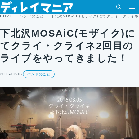
コンテンツへスキップ
検索
HOME
バンドのこと
下北沢MOSAiC(モザイク)にてクライ・クライ
下北沢MOSAiC(モザイク)に
てクライ・クライネ2回目の
ライブをやってきました！
2016/03/07
バンドのこと