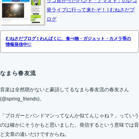
ッコ良かった!バンド「アマオト」のレコ
発ライブに行って来たぞ！ | むねさだブ
ログ
むねさだブログ | わんぱくに、食べ物・ガジェット・カメラ等の
情報発信中!
なまら春友流
音楽は全然聴かないと豪語してるなまら春友流の春友さん
(@spring_friends)。
「ブロガーとバンドマンってなんか似てんじゃね？」っていう
のは確かにそうかもと思いました。発信するという意味では音
と文章の違いだけですからね。