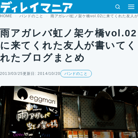
コンテンツへスキップ
検索
HOME
バンドのこと
雨アガレバ虹ノ架ケ橋vol.02に来てくれた友
雨アガレバ虹ノ架ケ橋vol.02
に来てくれた友人が書いてく
れたブログまとめ
2013/03/25
更新日: 2014/10/20
バンドのこと