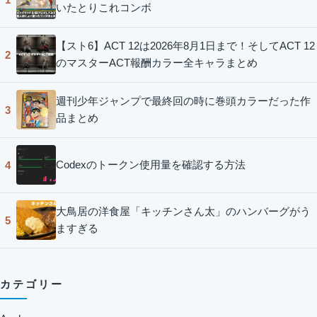
いたとりこれコンボ
【スト6】ACT 12は2026年8月1日まで！そしてACT 12
2
のマスターACT報酬カラー全キャラまとめ
週刊少年ジャンプで最終回の時に巻頭カラーだった作
3
品まとめ
Codexのトークン使用量を確認する方法
4
大鳥居の洋食屋「キッチンさん太」のハンバーグがう
5
ますぎる
カテゴリー