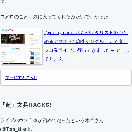
た。
ロメロのことも気に入ってくれたみたいでよかった。
.@delaymania さんがギタリストをつと
めるアマオトの3rd シングル「ナミダ」
レコ発ライブに行ってきました – でーじ
てとこん
でーじてとこん
「超」文具HACKS!
ライブハウス自体が初めてだったという木谷さん
(@Tom_kitani)。