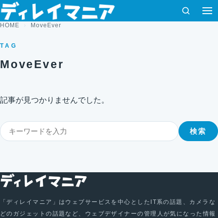
コンテンツへスキップ
検索
HOME
MoveEver
TAG
MoveEver
記事が見つかりませんでした。
検索
検索
「ディレイマニア」はウェブサービスを中心としたIT系の話題、カメラな
どのガジェットの話題など、ウェブデザイナーの管理人が気になった情報