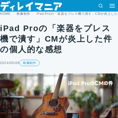
コンテンツへスキップ
検索
HOME
映像制作
iPad Proの「楽器をプレス機で潰す」CMが炎上し
iPad Proの「楽器をプレス
機で潰す」CMが炎上した件
の個人的な感想
2024/05/09
映像制作