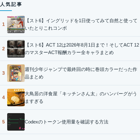
人気記事
【スト6】イングリッドを1日使ってみて自然と使って
1
いたとりこれコンボ
【スト6】ACT 12は2026年8月1日まで！そしてACT 12
2
のマスターACT報酬カラー全キャラまとめ
週刊少年ジャンプで最終回の時に巻頭カラーだった作
3
品まとめ
大鳥居の洋食屋「キッチンさん太」のハンバーグがう
4
ますぎる
Codexのトークン使用量を確認する方法
5