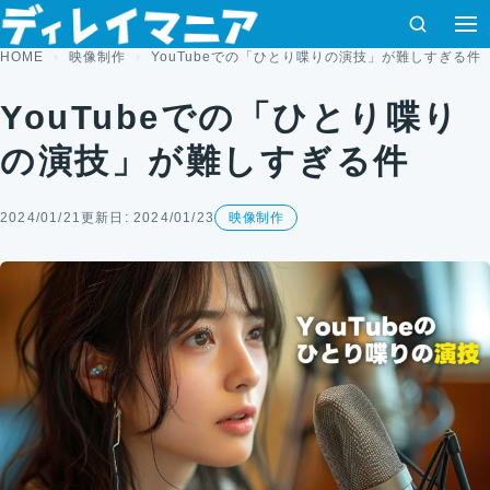
コンテンツへスキップ
検索
HOME
映像制作
YouTubeでの「ひとり喋りの演技」が難しすぎる件
YouTubeでの「ひとり喋り
の演技」が難しすぎる件
2024/01/21
更新日: 2024/01/23
映像制作