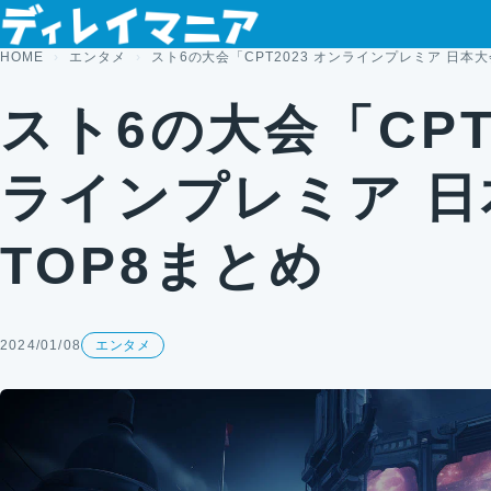
コンテンツへスキップ
HOME
エンタメ
スト6の大会「CPT2023 オンラインプレミア 日本大
スト6の大会「CPT
ラインプレミア 
TOP8まとめ
2024/01/08
エンタメ