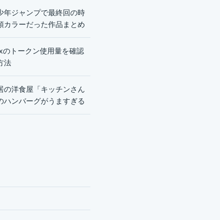
少年ジャンプで最終回の時
頭カラーだった作品まとめ
dexのトークン使用量を確認
方法
居の洋食屋「キッチンさん
のハンバーグがうますぎる