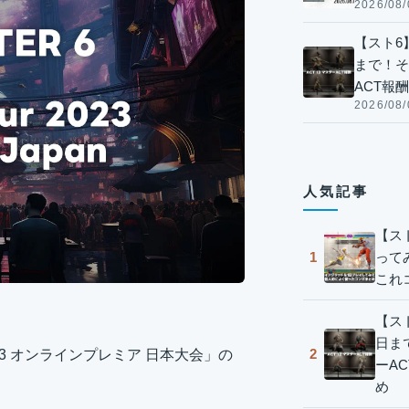
2026/08/
【スト6】
まで！そ
ACT報
2026/08/
人気記事
【ス
って
1
これ
【スト
日ま
2
 2023 オンラインプレミア 日本大会」の
ーA
め