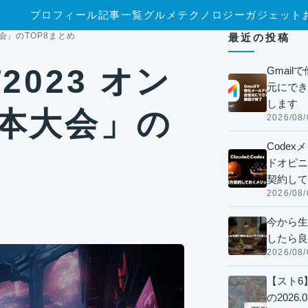
プロフィール
記事一覧
グルメ
テクノロジー
ガジェット
会」のTOP8まとめ
最近の投稿
2023 オン
Gmai
元にでき
します
日本大会」の
2026/08/
Code
ドオピニオ
契約して
2026/08/
今から生
したら良
2026/08/
【スト6
の2026.0