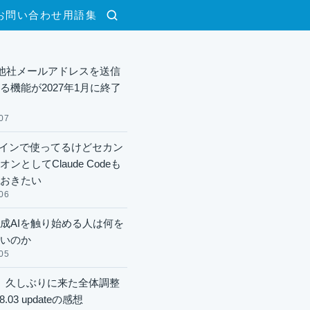
お問い合わせ
用語集
検索
lで他社メールアドレスを送信
る機能が2027年1月に終了
07
xメインで使ってるけどセカン
ンとしてClaude Codeも
おきたい
06
成AIを触り始める人は何を
いのか
05
】久しぶりに来た全体調整
8.03 updateの感想