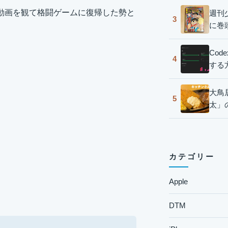
動画を観て格闘ゲームに復帰した勢と
週刊
3
に巻
Co
4
する
大鳥
5
太」
カテゴリー
Apple
DTM