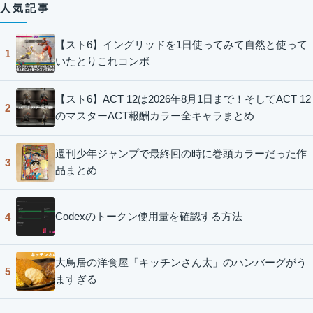
人気記事
【スト6】イングリッドを1日使ってみて自然と使って
1
いたとりこれコンボ
【スト6】ACT 12は2026年8月1日まで！そしてACT 12
2
のマスターACT報酬カラー全キャラまとめ
週刊少年ジャンプで最終回の時に巻頭カラーだった作
3
品まとめ
Codexのトークン使用量を確認する方法
4
大鳥居の洋食屋「キッチンさん太」のハンバーグがう
5
ますぎる