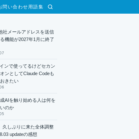
お問い合わせ
用語集
検索
lで他社メールアドレスを送信
る機能が2027年1月に終了
07
xメインで使ってるけどセカン
ンとしてClaude Codeも
おきたい
06
成AIを触り始める人は何を
いのか
05
】久しぶりに来た全体調整
8.03 updateの感想