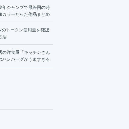
少年ジャンプで最終回の時
頭カラーだった作品まとめ
dexのトークン使用量を確認
方法
居の洋食屋「キッチンさん
のハンバーグがうますぎる