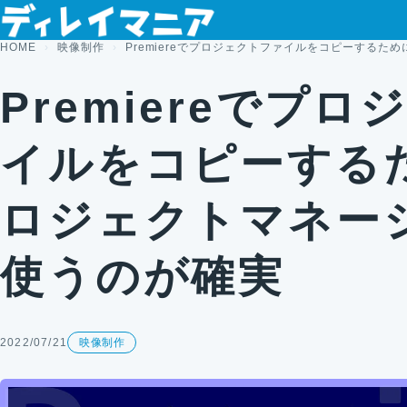
コンテンツへスキップ
HOME
映像制作
Premiereでプロジェクトファイルをコピーする
Premiereでプ
イルをコピーする
ロジェクトマネー
使うのが確実
2022/07/21
映像制作