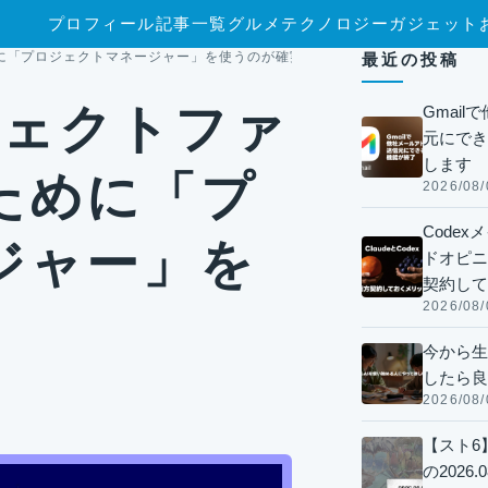
プロフィール
記事一覧
グルメ
テクノロジー
ガジェット
ために「プロジェクトマネージャー」を使うのが確実
最近の投稿
ロジェクトファ
Gmai
元にでき
します
ために「プ
2026/08/
Code
ジャー」を
ドオピニオ
契約して
2026/08/
今から生
したら良
2026/08/
【スト6
の2026.0