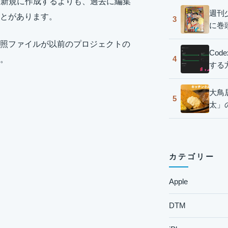
ルを新規に作成するよりも、過去に編集
週刊
とがあります。
3
に巻
照ファイルが以前のプロジェクトの
Co
4
。
する
大鳥
5
太」
カテゴリー
Apple
DTM