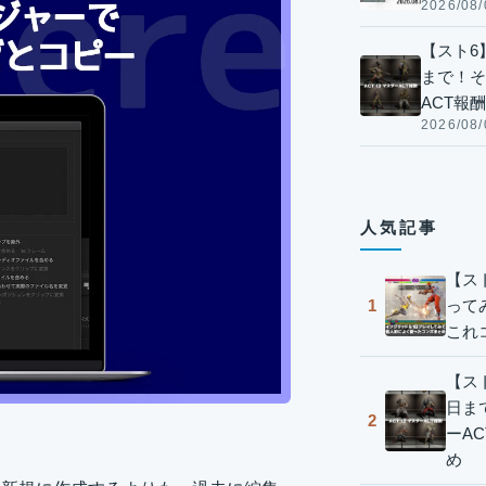
2026/08/
【スト6】
まで！そ
ACT報
2026/08/
人気記事
【ス
って
1
これ
【スト
日ま
2
ーA
め