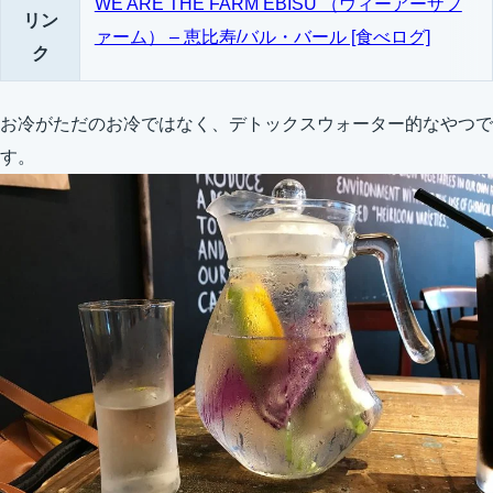
WE ARE THE FARM EBISU （ウィーアーザフ
リン
ァーム） – 恵比寿/バル・バール [食べログ]
ク
お冷がただのお冷ではなく、デトックスウォーター的なやつで
す。