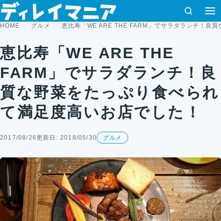
コンテンツへスキップ
検索
HOME
グルメ
恵比寿「WE ARE THE FARM」でサラダランチ
恵比寿「WE ARE THE
FARM」でサラダランチ！良
質な野菜をたっぷり食べられ
て満足度高いお店でした！
2017/08/26
更新日: 2018/05/30
グルメ