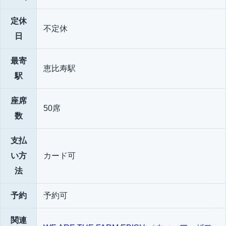
定休
不定休
日
最寄
恵比寿駅
駅
座席
50席
数
支払
い方
カード可
法
予約
予約可
関連