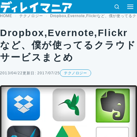
コンテンツへスキップ
検索
メ
HOME
テクノロジー
Dropbox,Evernote,Flickrなど、僕が使
Dropbox,Evernote,Flickr
など、僕が使ってるクラウド
サービスまとめ
2013/04/22
更新日: 2017/07/25
テクノロジー