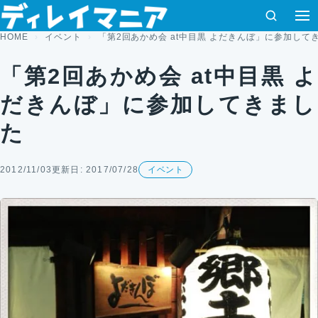
コンテンツへスキップ
検索
HOME
イベント
「第2回あかめ会 at中目黒 よだきんぼ」に参加して
「第2回あかめ会 at中目黒 よ
だきんぼ」に参加してきまし
た
2012/11/03
更新日: 2017/07/28
イベント