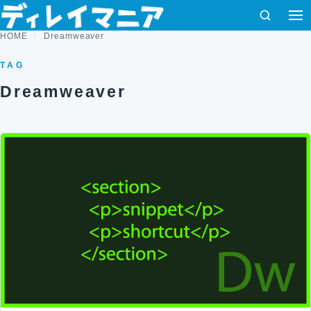
コンテンツへスキップ
検索
HOME
Dreamweaver
TAG
Dreamweaver