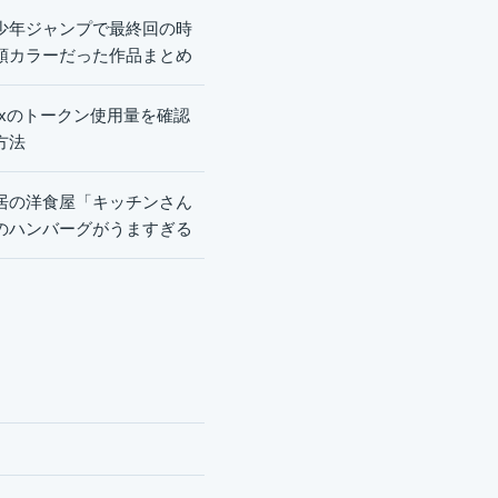
少年ジャンプで最終回の時
頭カラーだった作品まとめ
dexのトークン使用量を確認
方法
居の洋食屋「キッチンさん
のハンバーグがうますぎる