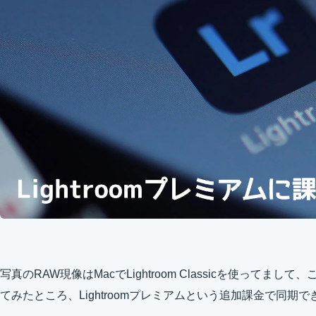
写真のRAW現像はMacでLightroom Classicを使ってまし
てみたところ、Lightroomプレミアムという追加課金で同期