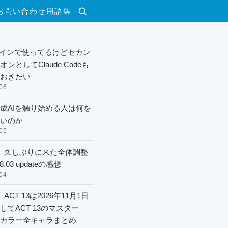
お問い合わせ
用語集
検索
xメインで使ってるけどセカン
ンとしてClaude Codeも
おきたい
06
成AIを触り始める人は何を
いのか
05
】久しぶりに来た全体調整
8.03 updateの感想
04
ACT 13は2026年11月1日
してACT 13のマスター
酬カラー全キャラまとめ