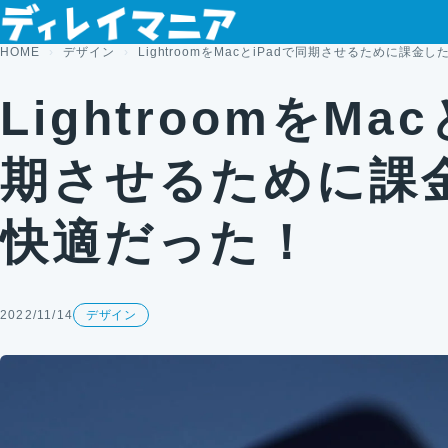
コンテンツへスキップ
HOME
デザイン
LightroomをMacとiPadで同期させるために課金
LightroomをMa
期させるために課
快適だった！
2022/11/14
デザイン