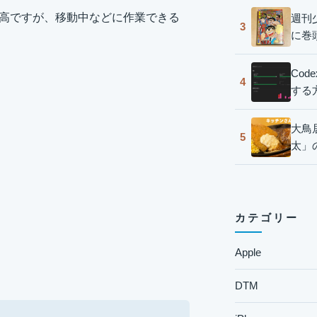
最高ですが、移動中などに作業できる
週刊
3
に巻
Co
4
する
大鳥
5
太」
カテゴリー
Apple
DTM