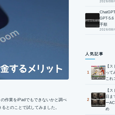
2026/08/
Chat
GPT-5
手順
2026/08/
人気記事
【ス
って
1
これ
【スト
日ま
2
て、この作業をiPadでもできないかと調べ
ーA
できるとのことで試してみました。
め