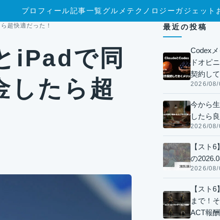
プロフィール
記事一覧
グルメ
テクノロジー
ガジェット
したら超快適だった！
最近の投稿
cとiPadで同
Code
ドオピニオ
契約して
金したら超
2026/08/
今から生
したら良
2026/08/
【スト6
の2026.0
2026/08/
【スト6】
まで！そ
ACT報