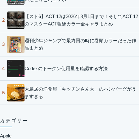
【スト6】ACT 12は2026年8月1日まで！そしてACT 12
2
のマスターACT報酬カラー全キャラまとめ
週刊少年ジャンプで最終回の時に巻頭カラーだった作
3
品まとめ
Codexのトークン使用量を確認する方法
4
大鳥居の洋食屋「キッチンさん太」のハンバーグがう
5
ますぎる
カテゴリー
Apple