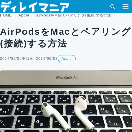
コンテンツへスキップ
検索
HOME
Apple
AirPodsをMacとペアリング(接続)する方法
AirPodsをMacとペアリング
(接続)する方法
2017/01/05
更新日: 2019/06/08
Apple