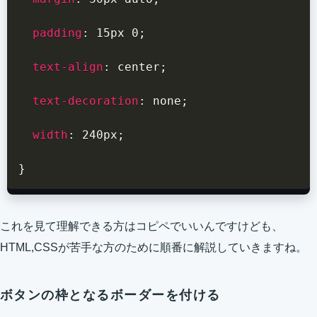
padding
:
 15px 0
;
text-align
:
 center
;
text-decoration
:
 none
;
width
:
 240px
;
}
これを見て理解できる方はコピペでいいんですけども、
HTML,CSSが苦手な方のために順番に解説していきますね。
ボタンの枠となるボーダーを付ける