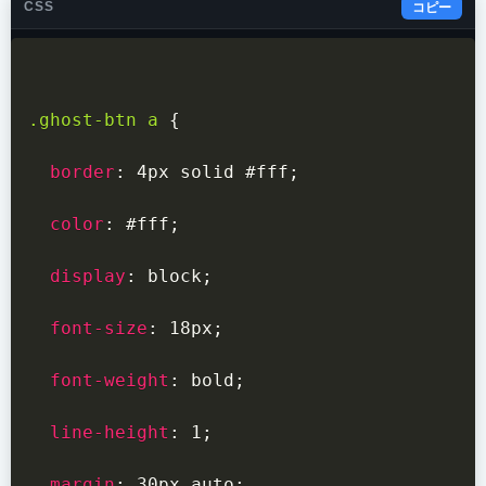
CSS
コピー
.ghost-btn a
{
border
:
 4px solid #fff
;
color
:
 #fff
;
display
:
 block
;
font-size
:
 18px
;
font-weight
:
 bold
;
line-height
:
 1
;
margin
:
 30px auto
;