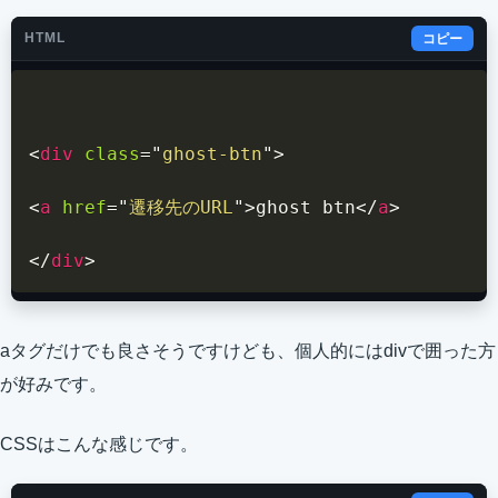
HTML
コピー
<
div
class
=
"
ghost-btn
"
>
<
a
href
=
"
遷移先のURL
"
>
ghost btn
</
a
>
</
div
>
aタグだけでも良さそうですけども、個人的にはdivで囲った方
が好みです。
CSSはこんな感じです。