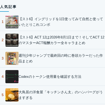
人気記事
【スト6】イングリッドを1日使ってみて自然と使って
1
いたとりこれコンボ
【スト6】ACT 12は2026年8月1日まで！そしてACT 12
2
のマスターACT報酬カラー全キャラまとめ
週刊少年ジャンプで最終回の時に巻頭カラーだった作
3
品まとめ
Codexのトークン使用量を確認する方法
4
大鳥居の洋食屋「キッチンさん太」のハンバーグがう
5
ますぎる