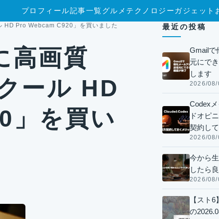
プロフィール
記事一覧
グルメ
テクノロジー
ガジェット
 Pro Webcam C920」を買いました
最近の投稿
に高画質
Gmai
元にでき
します
クール HD
2026/08/
Code
920」を買い
ドオピニオ
契約して
2026/08/
今から生
したら良
2026/08/
【スト6
の2026.0