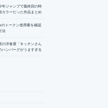
少年ジャンプで最終回の時
頭カラーだった作品まとめ
dexのトークン使用量を確認
方法
居の洋食屋「キッチンさん
のハンバーグがうますぎる