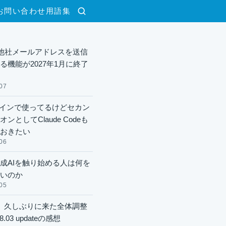
お問い合わせ
用語集
検索
lで他社メールアドレスを送信
る機能が2027年1月に終了
07
xメインで使ってるけどセカン
ンとしてClaude Codeも
おきたい
06
成AIを触り始める人は何を
いのか
05
】久しぶりに来た全体調整
8.03 updateの感想