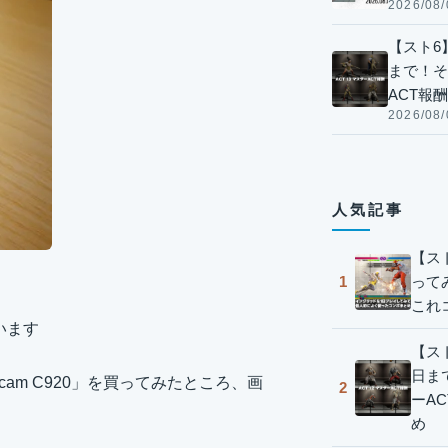
2026/08/
【スト6】
まで！そ
ACT報
2026/08/
人気記事
【ス
って
1
これ
います
【スト
日ま
cam C920」を買ってみたところ、画
2
ーA
め