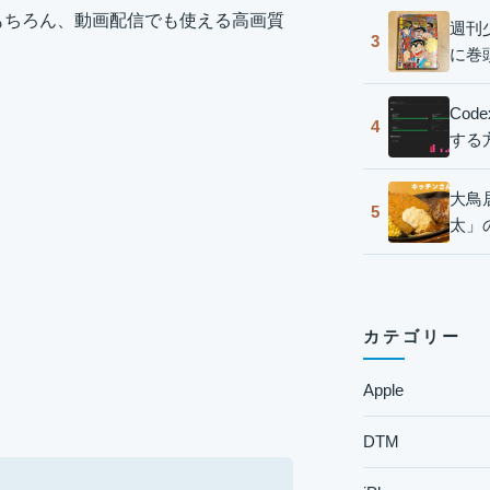
ではもちろん、動画配信でも使える高画質
週刊
3
に巻
Co
4
する
大鳥
5
太」
カテゴリー
Apple
DTM