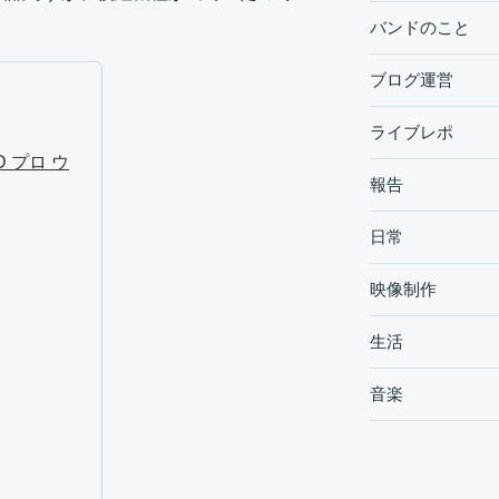
バンドのこと
ブログ運営
ライブレポ
D プロ ウ
報告
日常
映像制作
生活
音楽